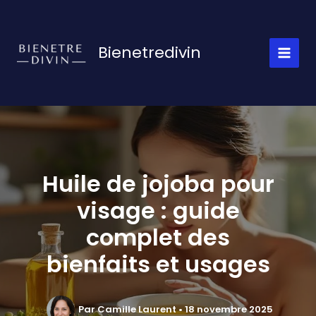
Aller
au
contenu
Bienetredivin
Huile de jojoba pour
visage : guide
complet des
bienfaits et usages
Par
Camille Laurent
•
18 novembre 2025