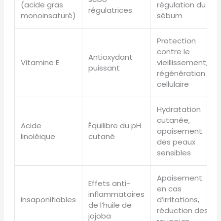
(acide gras
régulation du
régulatrices
monoinsaturé)
sébum
Protection
contre le
Antioxydant
Vitamine E
vieillissement,
puissant
régénération
cellulaire
Hydratation
cutanée,
Acide
Équilibre du pH
apaisement
linoléique
cutané
des peaux
sensibles
Apaisement
Effets anti-
en cas
inflammatoires
Insaponifiables
d’irritations,
de l’huile de
réduction des
jojoba