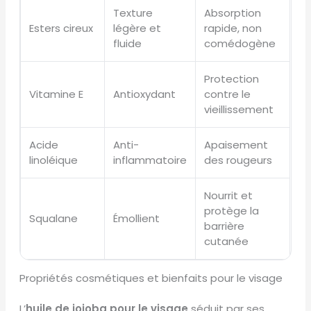
Texture
Absorption
Esters cireux
légère et
rapide, non
fluide
comédogène
Protection
Vitamine E
Antioxydant
contre le
vieillissement
Acide
Anti-
Apaisement
linoléique
inflammatoire
des rougeurs
Nourrit et
protège la
Squalane
Émollient
barrière
cutanée
Propriétés cosmétiques et bienfaits pour le visage
L’
huile de jojoba pour le visage
séduit par ses