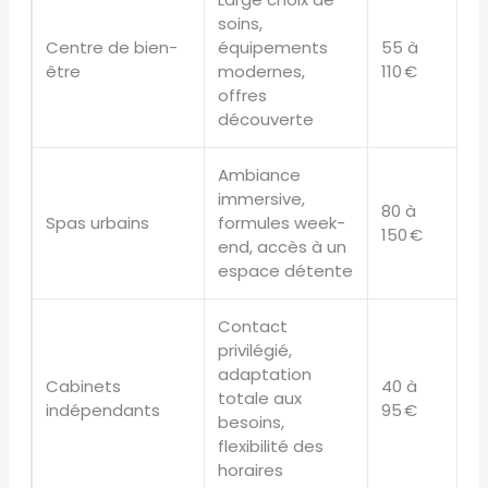
soins,
D
Centre de bien-
équipements
55 à
c
être
modernes,
110 €
e
offres
découverte
Ambiance
A
immersive,
80 à
d
Spas urbains
formules week-
150 €
s
end, accès à un
g
espace détente
Contact
privilégié,
C
adaptation
Cabinets
40 à
fi
totale aux
indépendants
95 €
r
besoins,
d
flexibilité des
horaires