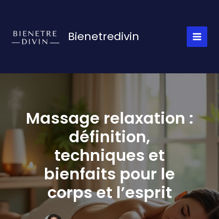
Aller
au
contenu
Bienetredivin
Massage relaxation :
définition,
techniques et
bienfaits pour le
corps et l’esprit