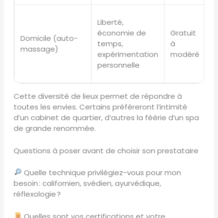
P
Liberté,
p
économie de
Gratuit
Domicile (auto-
s
temps,
à
massage)
p
expérimentation
modéré
l’
personnelle
m
Cette diversité de lieux permet de répondre à
toutes les envies. Certains préféreront l’intimité
d’un cabinet de quartier, d’autres la féérie d’un spa
de grande renommée.
Questions à poser avant de choisir son prestataire
Quelle technique privilégiez-vous pour mon
besoin : californien, svédien, ayurvédique,
réflexologie ?
Quelles sont vos certifications et votre