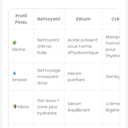
Profil
Nettoyant
Sérum
Crème
Peau
Masque
Nettoyant
Acide présent
formulé
crème,
sous forme
Sèche
pour
huile
d’hyaluronique
l’hydratat
Nettoyage
Sérum
moussant
Gel léger
Grasse
purifiant
doux
Gel doux +
Sérum
Crème
Mixte
zone plus
équilibrant
légère
hydratée