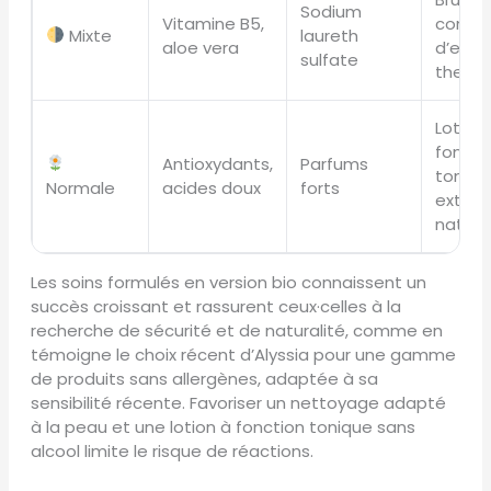
Sodium
Vitamine B5,
comp
Mixte
laureth
aloe vera
d’eau
sulfate
therm
Lotion
foncti
Antioxydants,
Parfums
toniqu
Normale
acides doux
forts
extrait
nature
Les soins formulés en version bio connaissent un
succès croissant et rassurent ceux·celles à la
recherche de sécurité et de naturalité, comme en
témoigne le choix récent d’Alyssia pour une gamme
de produits sans allergènes, adaptée à sa
sensibilité récente. Favoriser un nettoyage adapté
à la peau et une lotion à fonction tonique sans
alcool limite le risque de réactions.