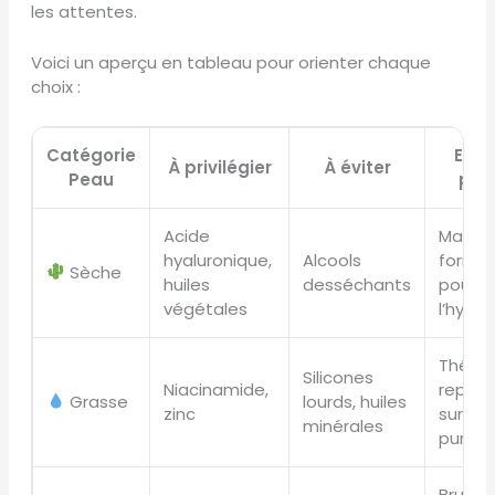
les attentes.
Voici un aperçu en tableau pour orienter chaque
choix :
Catégorie
Exe
À privilégier
À éviter
Peau
pro
Acide
Masqu
hyaluronique,
Alcools
formul
Sèche
huiles
desséchants
pour
végétales
l’hydra
Thérap
Silicones
Niacinamide,
repos
Grasse
lourds, huiles
zinc
sur le 
minérales
purifia
Brume