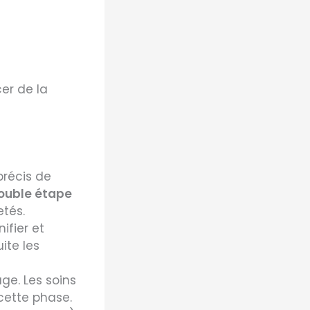
er de la
précis de
ouble étape
tés.
ifier et
ite les
ge. Les soins
cette phase.