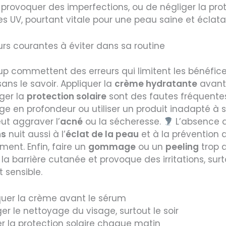
 provoquer des imperfections, ou de négliger la pro
es UV, pourtant vitale pour une peau saine et éclata
urs courantes à éviter dans sa routine
p commettent des erreurs qui limitent les bénéfice
sans le savoir. Appliquer la
crème hydratante
avant
ger la
protection solaire
sont des fautes fréquentes.
ge en profondeur ou utiliser un produit inadapté à
ut aggraver l’
acné
ou la sécheresse.
L’absence 
ns
nuit aussi à l’
éclat de la peau
et à la prévention 
sement. Enfin, faire un
gommage
ou un
peeling
trop a
e la barrière cutanée et provoque des irritations, surt
 sensible.
quer la crème avant le sérum
er le nettoyage du visage, surtout le soir
er la protection solaire chaque matin