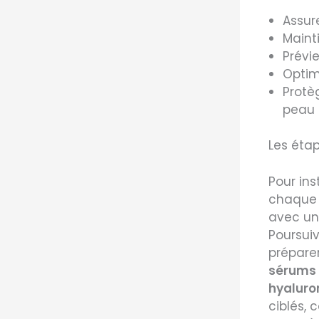
Assur
Maint
Prévie
Optimi
Protè
peau
Les éta
Pour ins
chaque 
avec u
Poursui
préparer
sérums
hyaluro
ciblés, 