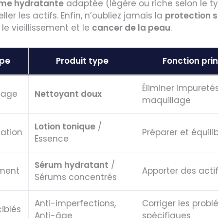
me hydratante
adaptée (légère ou riche selon le t
ller les actifs. Enfin, n’oubliez jamais la
protection s
 le vieillissement et le
cancer de la peau
.
pe
Produit type
Fonction pri
Éliminer impuretés
yage
Nettoyant doux
maquillage
Lotion tonique
/
cation
Préparer et équili
Essence
Sérum hydratant
/
ement
Apporter des actif
Sérums concentrés
Anti-imperfections,
Corriger les prob
ciblés
Anti-âge
spécifiques