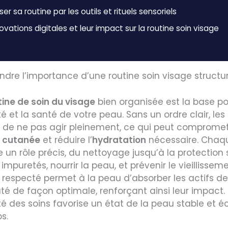
er sa routine par les outils et rituels sensoriels
ovations digitales et leur impact sur la routine soin visage
dre l’importance d’une routine soin visage structu
tine de soin du visage
bien organisée est la base po
é et la santé de votre peau. Sans un ordre clair, les
t de ne pas agir pleinement, ce qui peut compromet
e cutanée
et réduire l’
hydratation
nécessaire. Chaq
e un rôle précis, du nettoyage jusqu’à la protection s
 impuretés, nourrir la peau, et prévenir le vieillissem
 respecté permet à la peau d’absorber les actifs de
é de façon optimale, renforçant ainsi leur impact.
té des soins favorise un état de la peau stable et éc
s.