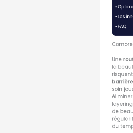
Optimis
Les inn
FAQ
Compren
Une
rou
la beaut
risquen
barrièr
soin jou
éliminer
layering
de beaut
régulari
du temp