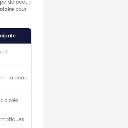
ype de peau)
olaire
pour
ncipale
 et
brer la peau
s ciblés
lématiques