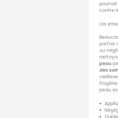
pourrait
contre l
Les erre
Beaucou
parfois 
ou négli
nettoya
peau
pe
des soi
vieillis
fragilis
peau est
Appli
Néglig
Oubli