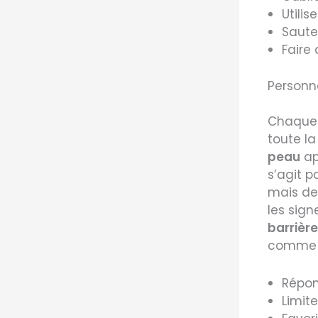
Utili
Saute
Faire
Personna
Chaque 
toute l
peau
ap
s’agit p
mais de
les sign
barrièr
comme 
Répon
Limite