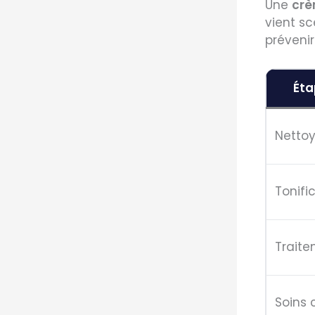
Une
crè
vient sce
prévenir
Éta
Netto
Tonifi
Trait
Soins 