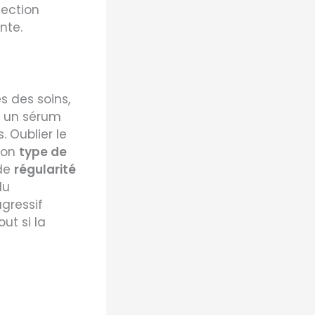
tection
nte.
s des soins,
 un sérum
 Oublier le
 son
type de
de
régularité
du
gressif
out si la