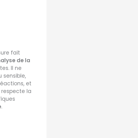
ure fait
alyse de la
es. Il ne
 sensible,
réactions, et
 respecte la
fiques
e
.
s