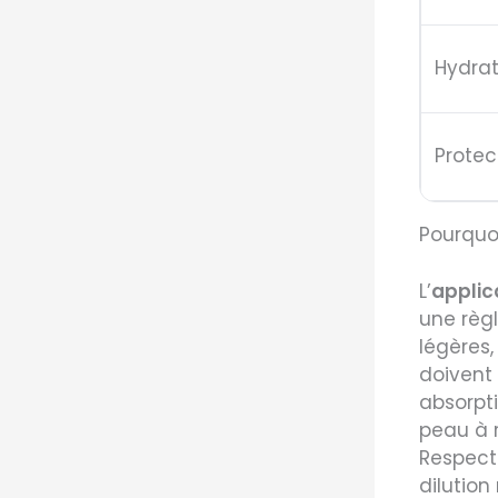
Hydrat
Protec
Pourquoi
L’
applic
une règl
légères
doivent 
absorpti
peau à r
Respect
dilution