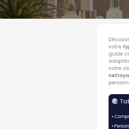
Découvr
votre
ty
guide c
adaptés 
votre vi
nettoya
personn
Tab
Compre
Person