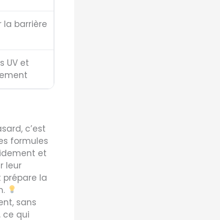
 la barrière
s UV et
ssement
sard, c’est
Les formules
pidement et
r leur
 prépare la
m.
ent, sans
, ce qui