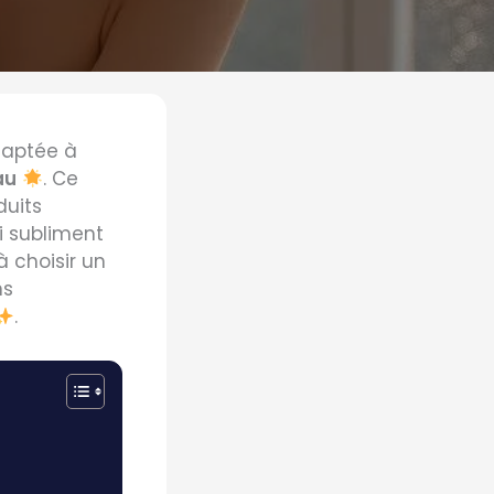
aptée à
au
. Ce
duits
i subliment
à choisir un
ns
.