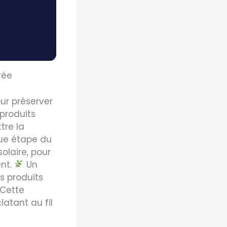
rée
ur préserver
 produits
tre la
ue étape du
olaire, pour
ent.
Un
s produits
 Cette
latant au fil