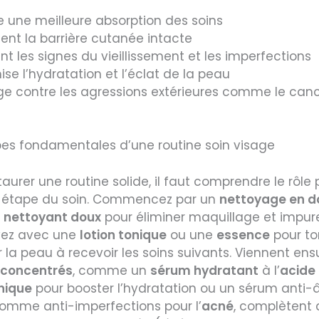
e une meilleure absorption des soins
ient la barrière cutanée intacte
nt les signes du vieillissement et les imperfections
se l’hydratation et l’éclat de la peau
ge contre les agressions extérieures comme le canc
pes fondamentales d’une routine soin visage
taurer une routine solide, il faut comprendre le rôle 
étape du soin. Commencez par un
nettoyage en d
n
nettoyant doux
pour éliminer maquillage et impure
vez avec une
lotion tonique
ou une
essence
pour ton
 la peau à recevoir les soins suivants. Viennent ensu
 concentrés
, comme un
sérum hydratant
à l’
acide
nique
pour booster l’hydratation ou un sérum anti-â
comme anti-imperfections pour l’
acné
, complètent 